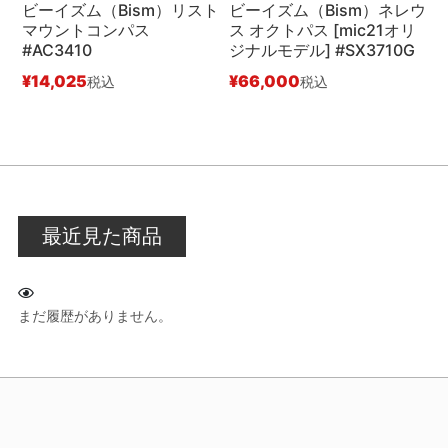
ビーイズム（Bism）リスト
ビーイズム（Bism）ネレウ
マウントコンパス
ス オクトパス [mic21オリ
ス
#AC3410
ジナルモデル] #SX3710G
¥
¥
14,025
¥
66,000
税込
税込
最近見た商品
まだ履歴がありません。