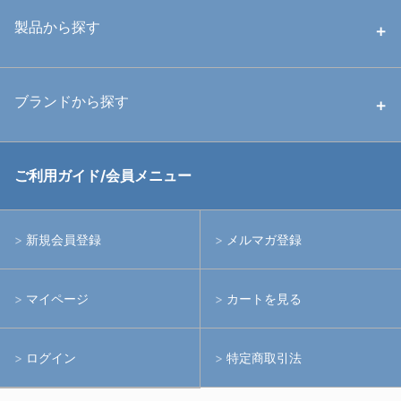
中古ハウジング
製品から探す
中古ストロボ・ライト
ハウジング
ブランドから探す
中古アームシステム
ストロボ
RGBlue
ご利用ガイド/会員メニュー
中古レンズ・フィルター
ライト
イノン
新規会員登録
メルマガ登録
中古ポート・ギア
アームシステム
シーアンドシー
マイページ
カートを見る
中古水中用品
アクションカメラ(GoPro等)
フィッシュアイ
ログイン
特定商取引法
水中用品