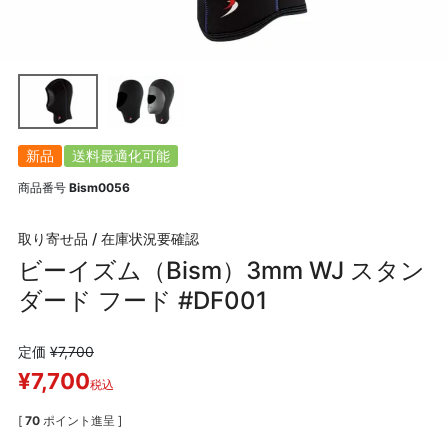
新品
送料最適化可能
商品番号
Bism0056
取り寄せ品 / 在庫状況要確認
ビーイズム（Bism）3mm WJ スタン
ダード フード #DF001
定価
¥
7,700
¥
7,700
税込
[
70
ポイント進呈 ]