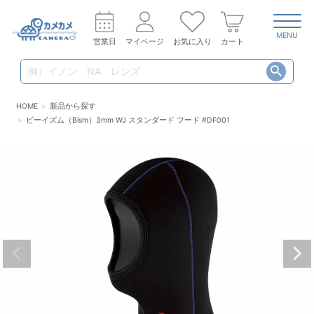
MENU
営業日
マイページ
お気に入り
カート
HOME
新品から探す
ビーイズム（Bism）3mm WJ スタンダード フード #DF001