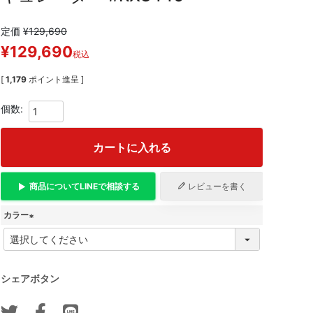
定価
¥
129,690
¥
129,690
税込
[
1,179
ポイント進呈 ]
カートに入れる
商品について
LINE
で相談する
レビューを書く
カラー
(
必
須
)
シェアボタン