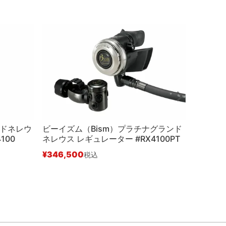
ンドネレウ
ビーイズム（Bism）プラチナグランド
ビーイズ
100
ネレウス レギュレーター #RX4100PT
クカーボ
ー #RX4
¥
346,500
税込
¥
272,8