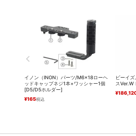
イノン（INON）パーツ/M6x18ローヘ
ビーイズ
ッドキャップネジ1本+ワッシャー1個
スVer.W
[D5/D5ホルダー]
¥
186,12
¥
165
税込