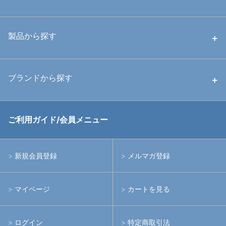
中古ハウジング
製品から探す
中古ストロボ・ライト
ハウジング
ブランドから探す
中古アームシステム
ストロボ
RGBlue
ご利用ガイド/会員メニュー
中古レンズ・フィルター
ライト
イノン
新規会員登録
メルマガ登録
中古ポート・ギア
アームシステム
シーアンドシー
マイページ
カートを見る
中古水中用品
アクションカメラ(GoPro等)
フィッシュアイ
ログイン
特定商取引法