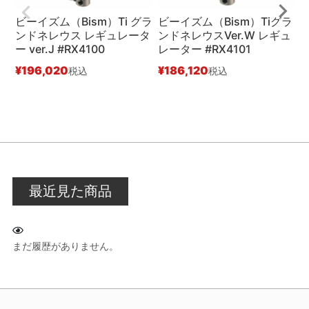
ビーイズム（Bism）Ti グラ
ビーイズム（Bism）Tiグラ
ンドネレウス レギュレータ
ンドネレウスVer.W レギュ
ー ver.J #RX4100
レーター #RX4101
レ
¥
196,020
¥
186,120
¥
税込
税込
最近見た商品
まだ履歴がありません。