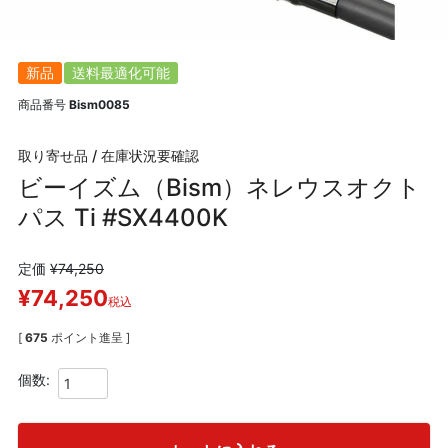
新品
送料最適化可能
商品番号
Bism0085
取り寄せ品 / 在庫状況要確認
ビーイズム（Bism）ネレウスオクト
パス Ti #SX4400K
定価
¥
74,250
¥
74,250
税込
[
675
ポイント進呈 ]