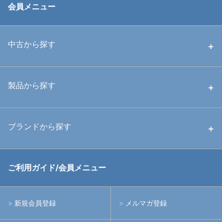
会員メニュー
中古から探す
中古ハウジング
製品から探す
中古ストロボ・ライト
ハウジング
ブランドから探す
中古アームシステム
ストロボ
RGBlue
ご利用ガイド/会員メニュー
中古レンズ・フィルター
ライト
イノン
新規会員登録
メルマガ登録
中古ポート・ギア