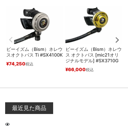
ビーイズム（Bism）ネレウ
ビーイズム（Bism）ネレウ
スオクトパス Ti #SX4100K
ス オクトパス [mic21オリ
ジナルモデル] #SX3710G
#
¥
74,250
税込
¥
66,000
¥
税込
最近見た商品