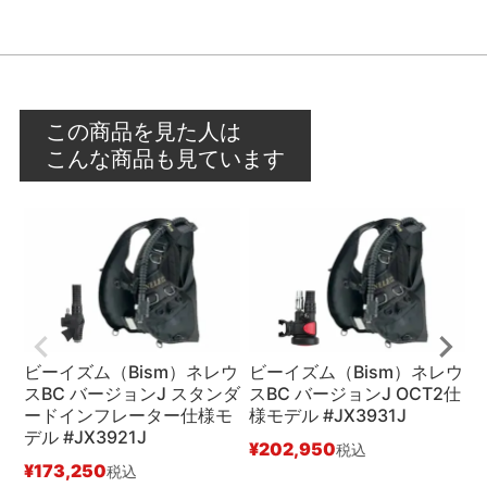
この商品を見た人は
こんな商品も見ています
ビーイズム（Bism）ネレウ
ビーイズム（Bism）ネレウ
スBC バージョンJ スタンダ
スBC バージョンJ OCT2仕
ードインフレーター仕様モ
様モデル #JX3931J
R
デル #JX3921J
#
¥
202,950
税込
¥
173,250
¥
税込