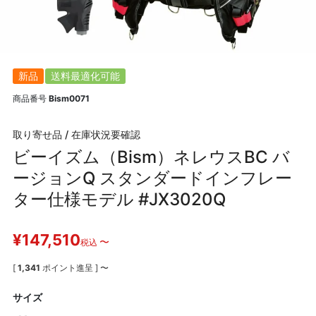
新品
送料最適化可能
商品番号
Bism0071
取り寄せ品 / 在庫状況要確認
ビーイズム（Bism）ネレウスBC バ
ージョンQ スタンダードインフレー
ター仕様モデル #JX3020Q
¥
147,510
〜
税込
[
1,341
ポイント進呈 ]
〜
サイズ