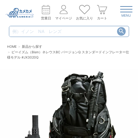
MENU
営業日
マイページ
お気に入り
カート
HOME
新品から探す
ビーイズム（Bism）ネレウスBC バージョンQ スタンダードインフレーター仕
様モデル #JX3020Q