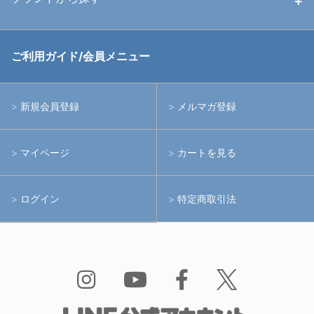
中古アームシステム
ストロボ
RGBlue
ご利用ガイド/会員メニュー
中古レンズ・フィルター
ライト
イノン
新規会員登録
メルマガ登録
中古ポート・ギア
アームシステム
シーアンドシー
マイページ
カートを見る
中古水中用品
アクションカメラ(GoPro等)
フィッシュアイ
ログイン
特定商取引法
水中用品
ノーティカム
Bism