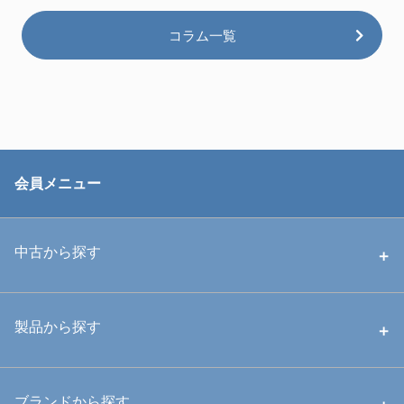
コラム一覧
会員メニュー
中古から探す
中古ハウジング
製品から探す
中古ストロボ・ライト
ハウジング
ブランドから探す