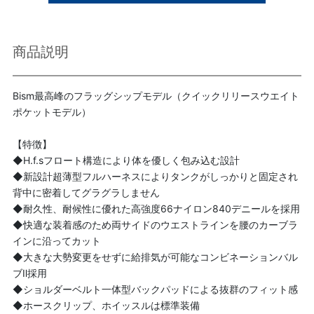
商品説明
Bism最高峰のフラッグシップモデル（クイックリリースウエイト
ポケットモデル）
【特徴】
◆H.f.sフロート構造により体を優しく包み込む設計
◆新設計超薄型フルハーネスによりタンクがしっかりと固定され
背中に密着してグラグラしません
◆耐久性、耐候性に優れた高強度66ナイロン840デニールを採用
◆快適な装着感のため両サイドのウエストラインを腰のカーブラ
インに沿ってカット
◆大きな大勢変更をせずに給排気が可能なコンビネーションバル
ブⅡ採用
◆ショルダーベルト一体型バックパッドによる抜群のフィット感
◆ホースクリップ、ホイッスルは標準装備