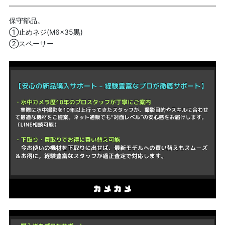
保守部品。
①止めネジ(M6x35黒)
②スペーサー