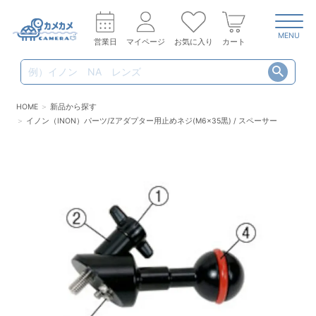
MENU
営業日
マイページ
お気に入り
カート
HOME
新品から探す
イノン（INON）パーツ/Zアダプター用止めネジ(M6x35黒) / スペーサー