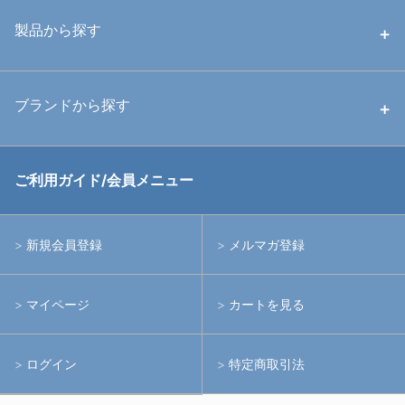
中古ハウジング
製品から探す
中古ストロボ・ライト
ハウジング
ブランドから探す
中古アームシステム
ストロボ
RGBlue
ご利用ガイド/会員メニュー
中古レンズ・フィルター
ライト
イノン
新規会員登録
メルマガ登録
中古ポート・ギア
アームシステム
シーアンドシー
マイページ
カートを見る
中古水中用品
アクションカメラ(GoPro等)
フィッシュアイ
ログイン
特定商取引法
水中用品