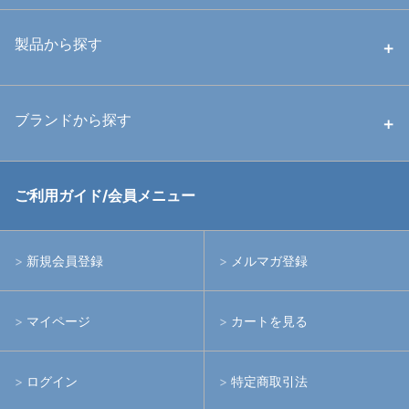
中古ハウジング
製品から探す
中古ストロボ・ライト
ハウジング
ブランドから探す
中古アームシステム
ストロボ
RGBlue
ご利用ガイド/会員メニュー
中古レンズ・フィルター
ライト
イノン
新規会員登録
メルマガ登録
中古ポート・ギア
アームシステム
シーアンドシー
マイページ
カートを見る
中古水中用品
アクションカメラ(GoPro等)
フィッシュアイ
ログイン
特定商取引法