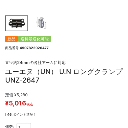
新品
送料最適化可能
商品番号
4907822026477
直径約24mmの各社アームに対応
ユーエヌ（UN） U.N ロングクランプ
UNZ-2647
定価
¥
5,280
¥
5,016
税込
[
46
ポイント進呈 ]