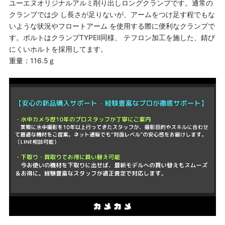
ユーエヌオリジナルアルミ削り出しロングクランプです。通常の
クランプでは少 し長さが足りないが、アームをつけ足す程でもな
いような状況やフロートアーム を使用する際に便利なクランプで
す。ボルトはクランプTYPEⅡ同様、 テフロン加工を施した、錆び
にくいホルトを採用してます。
重量：116.5ｇ