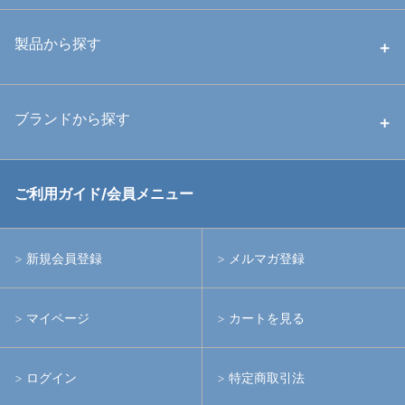
中古ハウジング
製品から探す
中古ストロボ・ライト
ハウジング
ブランドから探す
中古アームシステム
ストロボ
RGBlue
ご利用ガイド/会員メニュー
中古レンズ・フィルター
ライト
イノン
新規会員登録
メルマガ登録
中古ポート・ギア
アームシステム
シーアンドシー
マイページ
カートを見る
中古水中用品
アクションカメラ(GoPro等)
フィッシュアイ
ログイン
特定商取引法