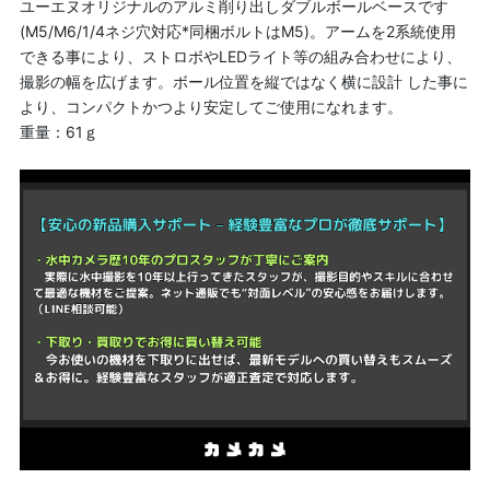
ユーエヌオリジナルのアルミ削り出しダブルボールベースです
(M5/M6/1/4ネジ穴対応*同梱ボルトはM5)。アームを2系統使用
できる事により、ストロボやLEDライト等の組み合わせにより、
撮影の幅を広げます。ボール位置を縦ではなく横に設計 した事に
より、コンパクトかつより安定してご使用になれます。
重量：61ｇ