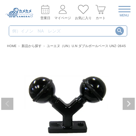
MENU
営業日
マイページ
お気に入り
カート
HOME
新品から探す
ユーエヌ（UN）U.N ダブルボールベース UNZ-2645