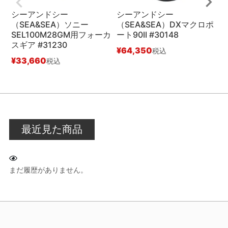
シーアンドシー
シーアンドシー
（SEA&SEA）ソニー
（SEA&SEA）DXマクロポ
ム
SEL100M28GM用フォーカ
ート90II #30148
スギア #31230
リ
¥
64,350
税込
¥
33,660
¥
税込
最近見た商品
まだ履歴がありません。