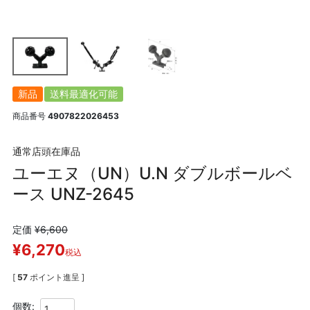
新品
送料最適化可能
商品番号
4907822026453
通常店頭在庫品
ユーエヌ（UN）U.N ダブルボールベ
ース UNZ-2645
定価
¥
6,600
¥
6,270
税込
[
57
ポイント進呈 ]