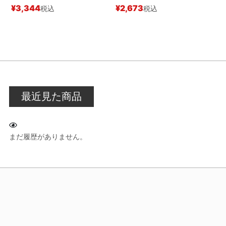
ク
¥
3,344
¥
2,673
税込
税込
¥
最近見た商品
まだ履歴がありません。