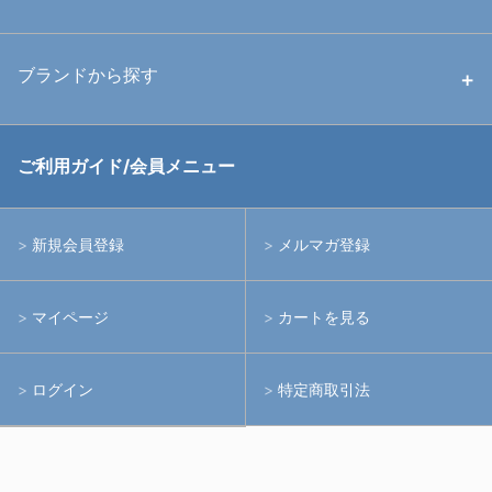
中古ストロボ・ライト
ハウジング
ブランドから探す
中古アームシステム
ストロボ
RGBlue
ご利用ガイド/会員メニュー
中古レンズ・フィルター
ライト
イノン
新規会員登録
メルマガ登録
中古ポート・ギア
アームシステム
シーアンドシー
マイページ
カートを見る
中古水中用品
アクションカメラ(GoPro等)
フィッシュアイ
ログイン
特定商取引法
水中用品
ノーティカム