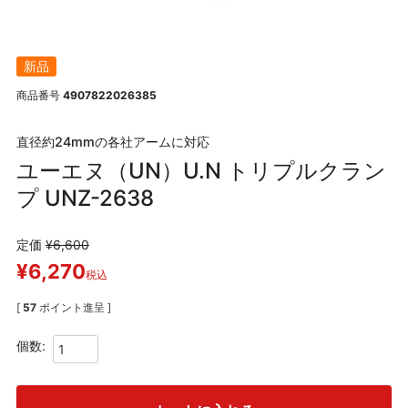
新品
商品番号
4907822026385
直径約24mmの各社アームに対応
ユーエヌ（UN）U.N トリプルクラン
プ UNZ-2638
定価
¥
6,600
¥
6,270
税込
[
57
ポイント進呈 ]