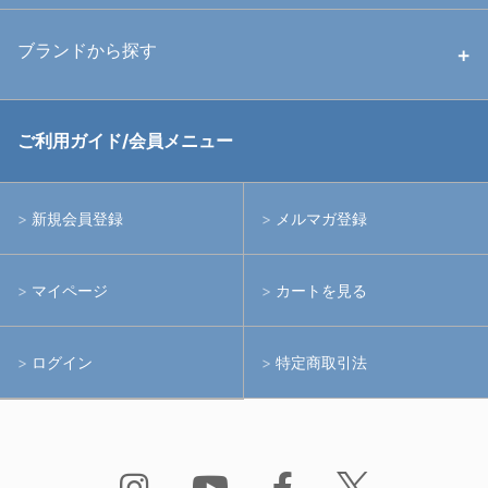
中古ストロボ・ライト
ハウジング
ブランドから探す
中古アームシステム
ストロボ
RGBlue
ご利用ガイド/会員メニュー
中古レンズ・フィルター
ライト
イノン
新規会員登録
メルマガ登録
中古ポート・ギア
アームシステム
シーアンドシー
マイページ
カートを見る
中古水中用品
アクションカメラ(GoPro等)
フィッシュアイ
ログイン
特定商取引法
水中用品
ノーティカム