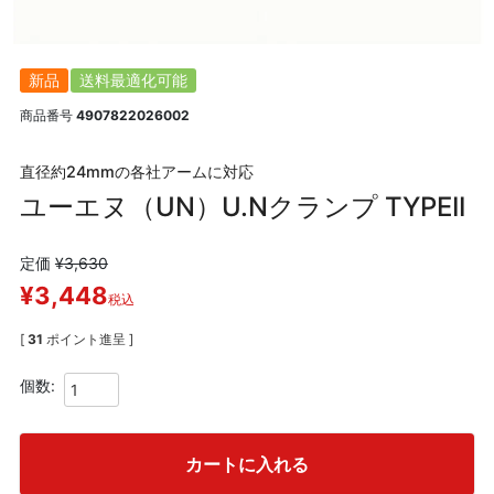
新品
送料最適化可能
商品番号
4907822026002
直径約24mmの各社アームに対応
ユーエヌ（UN）U.Nクランプ TYPEII
定価
¥
3,630
¥
3,448
税込
[
31
ポイント進呈 ]
カートに入れる