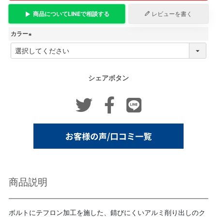
商品について
LINE
で相談する
レビューを書く
カラー
(
必
須
)
シェアボタン
商品説明
ボルトにテフロン加工を施した、錆びにくいアルミ削り出しのク