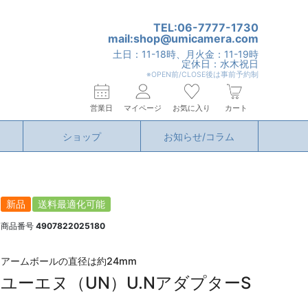
TEL:06-7777-1730
mail:shop@umicamera.com
土日：11-18時、月火金：11-19時
定休日：水木祝日
※OPEN前/CLOSE後は事前予約制
営業日
マイページ
お気に入り
カート
ショップ
お知らせ/コラム
新品
送料最適化可能
商品番号
4907822025180
アームボールの直径は約24mm
ユーエヌ（UN）U.NアダプターS