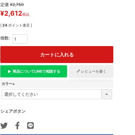
定価
¥
2,750
¥
2,612
税込
[
24
ポイント進呈 ]
カートに入れる
商品について
LINE
で相談する
レビューを書く
カラー
(
必
須
)
シェアボタン