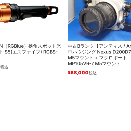
PAN（RGBlue）挟角スポット光
中古Bランク【アンティス / An
 S5(エスファイブ) RGBS-
中ハウジング Nexus D200D7
M5マウント + マクロポート
MP105VR-7 M5マウント
0
税込
¥
88,000
税込