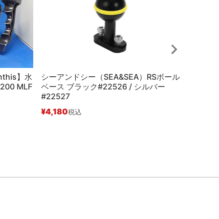
this】水
シーアンドシー（SEA&SEA）RSボール
中古Sラ
200 MLF
ベース ブラック#22526 / シルバー
ートビュ
#22527
X-2 D10
¥
4,180
¥
48,40
税込