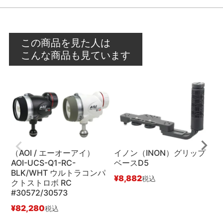
この商品を見た人は
こんな商品も見ています
（AOI / エーオーアイ）
イノン（INON）グリップ
AOI-UCS-Q1-RC-
ベースD5
イ
BLK/WHT ウルトラコンパ
ー
¥
8,882
税込
クトストロボ RC
¥
#30572/30573
¥
82,280
税込