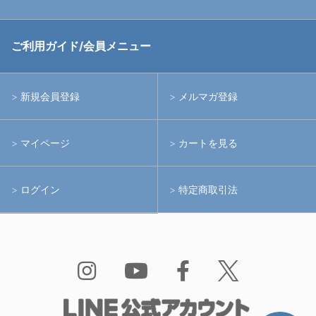
中古アームシステム
ストロボ
RGBlue
ご利用ガイド/会員メニュー
中古レンズ・フィルター
ライト
イノン
新規会員登録
メルマガ登録
中古ポート・ギア
アームシステム
シーアンドシー
マイページ
カートを見る
中古水中用品
アクションカメラ(GoPro等)
フィッシュアイ
ログイン
特定商取引法
水中用品
ノーティカム
Bism