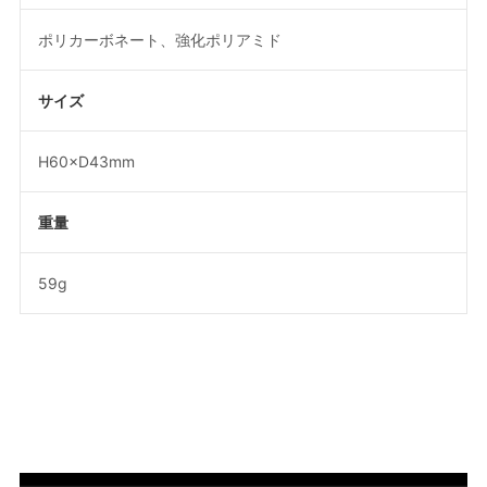
ポリカーボネート、強化ポリアミド
サイズ
H60×D43mm
重量
59g