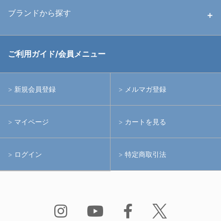
中古ストロボ・ライト
ハウジング
ブランドから探す
中古アームシステム
ストロボ
RGBlue
ご利用ガイド/会員メニュー
中古レンズ・フィルター
ライト
イノン
新規会員登録
メルマガ登録
中古ポート・ギア
アームシステム
シーアンドシー
マイページ
カートを見る
中古水中用品
アクションカメラ(GoPro等)
フィッシュアイ
ログイン
特定商取引法
水中用品
ノーティカム
Bism