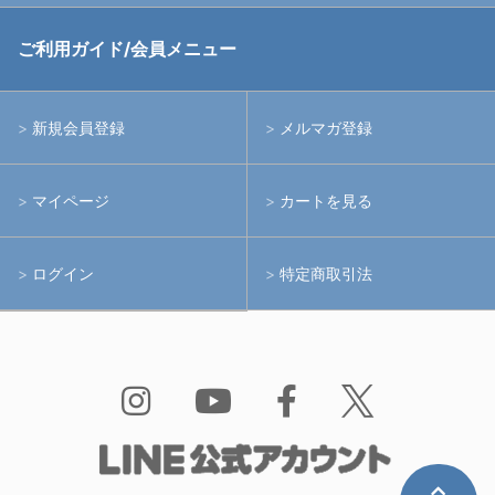
中古アームシステム
ストロボ
RGBlue
ご利用ガイド/会員メニュー
中古レンズ・フィルター
ライト
イノン
新規会員登録
メルマガ登録
中古ポート・ギア
アームシステム
シーアンドシー
マイページ
カートを見る
中古水中用品
アクションカメラ(GoPro等)
フィッシュアイ
ログイン
特定商取引法
水中用品
ノーティカム
Bism