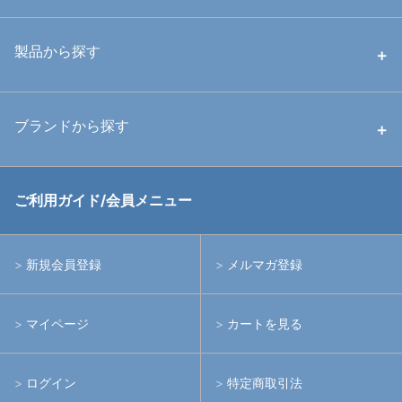
中古ハウジング
製品から探す
中古ストロボ・ライト
ハウジング
ブランドから探す
中古アームシステム
ストロボ
RGBlue
ご利用ガイド/会員メニュー
中古レンズ・フィルター
ライト
イノン
新規会員登録
メルマガ登録
中古ポート・ギア
アームシステム
シーアンドシー
マイページ
カートを見る
中古水中用品
アクションカメラ(GoPro等)
フィッシュアイ
ログイン
特定商取引法