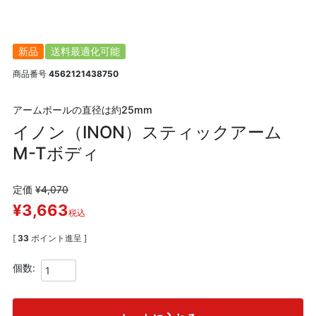
新品
送料最適化可能
商品番号
4562121438750
アームボールの直径は約25mm
イノン（INON）スティックアーム
M-Tボディ
定価
¥
4,070
¥
3,663
税込
[
33
ポイント進呈 ]