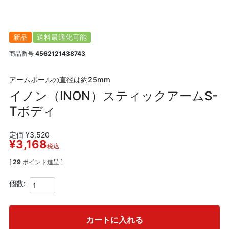
新品
送料最適化可能
商品番号
4562121438743
アームボールの直径は約25mm
イノン（INON）スティックアームS-
Tボディ
定価
¥
3,520
¥
3,168
税込
[
29
ポイント進呈 ]
カートに入れる