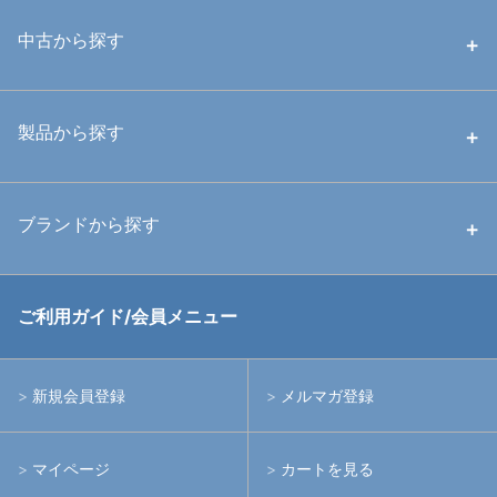
中古から探す
中古ハウジング
製品から探す
中古ストロボ・ライト
ハウジング
ブランドから探す
中古アームシステム
ストロボ
RGBlue
ご利用ガイド/会員メニュー
中古レンズ・フィルター
ライト
イノン
新規会員登録
メルマガ登録
中古ポート・ギア
アームシステム
シーアンドシー
マイページ
カートを見る
中古水中用品