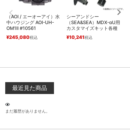
（AOI / エーオーアイ）水
シーアンドシー
中ハウジング AOI-UH-
（SEA&SEA）MDX-αU用
OM1II #10561
カスタマイズキット各種
ン
¥
245,080
¥
10,241
¥
税込
税込
最近見た商品
まだ履歴がありません。