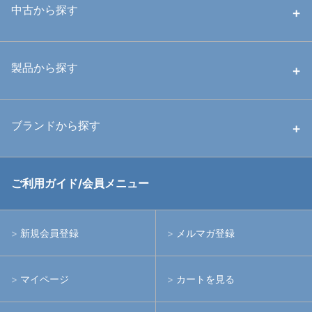
中古から探す
中古ハウジング
製品から探す
中古ストロボ・ライト
ハウジング
ブランドから探す
中古アームシステム
ストロボ
RGBlue
ご利用ガイド/会員メニュー
中古レンズ・フィルター
ライト
イノン
新規会員登録
メルマガ登録
中古ポート・ギア
アームシステム
シーアンドシー
マイページ
カートを見る
中古水中用品
アクションカメラ(GoPro等)