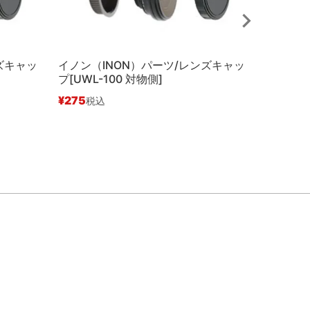
ズキャッ
イノン（INON）パーツ/レンズキャッ
イノン（
プ[UWL-100 対物側]
プ[UWL-
対物側]
¥
275
税込
¥
275
税