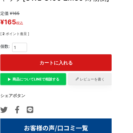
定価
¥
165
¥
165
税込
[
2
ポイント進呈 ]
カートに入れる
商品について
LINE
で相談する
レビューを書く
シェアボタン