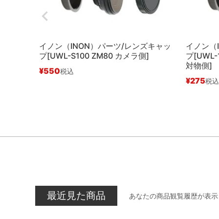
イノン（INON）パーツ/レンズキャッ
イノン（
プ[UWL-S100 ZM80 カメラ側]
プ[UWL-
対物側]
¥
550
税込
¥
275
税込
最近見た商品
あなたの商品観覧履歴が表示