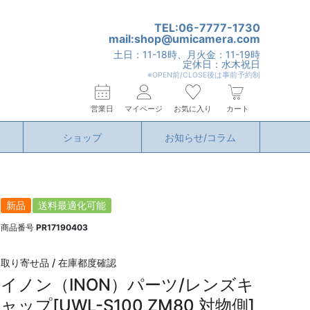
TEL:06-7777-1730
mail:shop@umicamera.com
土日：11-18時、月火金：11-19時
定休日：水木祝日
※OPEN前/CLOSE後は事前予約制
営業日
マイページ
お気に入り
カート
ショップ
お知らせ/コラム
新品
送料最適化可能
商品番号
PR17190403
取り寄せ品 / 在庫都度確認
イノン（INON）パーツ/レンズキ
ャップ[UWL-S100 ZM80 対物側]