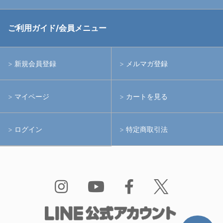
中古アームシステム
ストロボ
RGBlue
ご利用ガイド/会員メニュー
中古レンズ・フィルター
ライト
イノン
新規会員登録
メルマガ登録
中古ポート・ギア
アームシステム
シーアンドシー
マイページ
カートを見る
中古水中用品
アクションカメラ(GoPro等)
フィッシュアイ
ログイン
特定商取引法
水中用品
ノーティカム
Bism