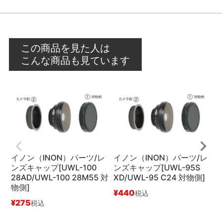
この商品を見た人は
こんな商品も見ています
イノン（INON）パーツ/レ
イノン（INON）パーツ/レ
ンズキャップ[UWL-100
ンズキャップ[UWL-95S
ン
28AD/UWL-100 28M55 対
XD/UWL-95 C24 対物側]
物側]
¥
440
¥
税込
¥
275
税込