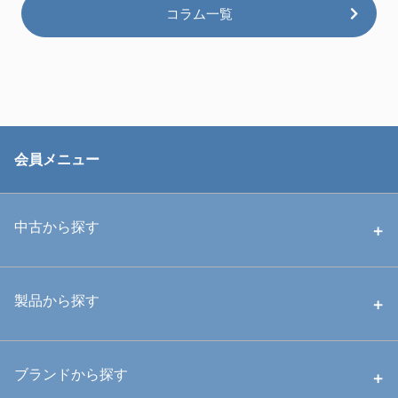
コラム一覧
会員メニュー
中古から探す
中古ハウジング
製品から探す
中古ストロボ・ライト
ハウジング
ブランドから探す