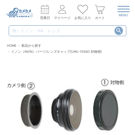
MENU
営業日
マイページ
お気に入り
カート
HOME
新品から探す
イノン（INON）パーツ/レンズキャップ[UWL-105AD 対物側]