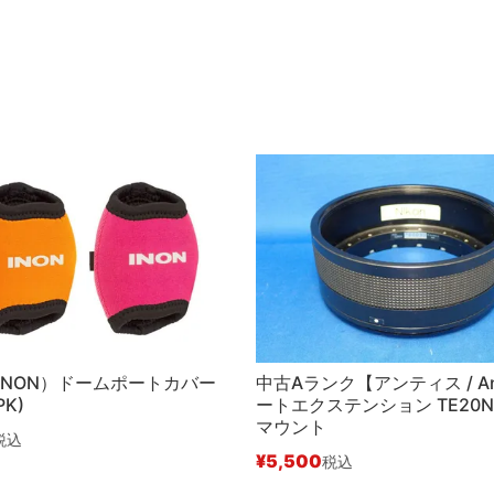
INON）ドームポートカバー
中古Aランク【アンティス / An
PK)
ートエクステンション TE20NV
マウント
税込
¥
5,500
税込