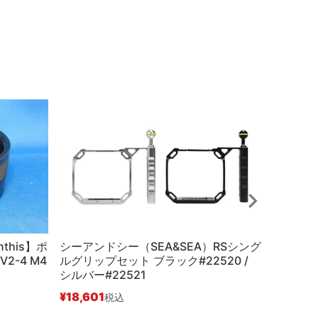
this】ポ
シーアンドシー（SEA&SEA）RSシング
中古Aラン
2-4 M4
ルグリップセット ブラック#22520 /
イドマルチ
シルバー#22521
#15523
¥
18,601
¥
88,00
税込