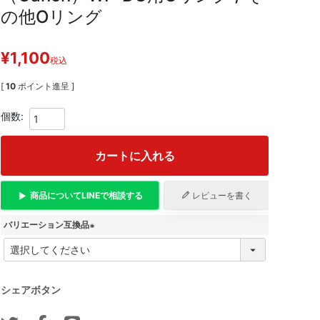
の他Oリング
¥
1,100
税込
[
10
ポイント進呈 ]
カートに入れる
商品について
LINE
で相談する
レビューを書く
バリエーション互換品
(
必
須
)
シェアボタン