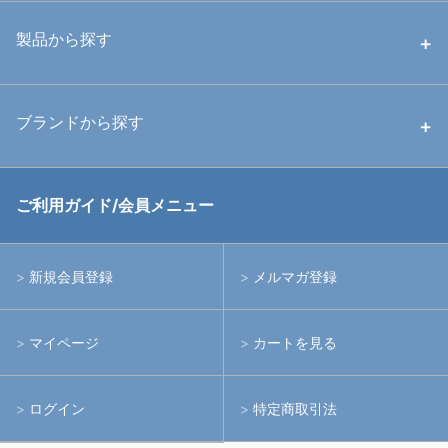
中古ハウジング
製品から探す
中古ストロボ・ライト
ハウジング
ブランドから探す
中古アームシステム
ストロボ
RGBlue
ご利用ガイド/会員メニュー
中古レンズ・フィルター
ライト
イノン
新規会員登録
メルマガ登録
中古ポート・ギア
アームシステム
シーアンドシー
マイページ
カートを見る
中古水中用品
アクションカメラ(GoPro等)
フィッシュアイ
ログイン
特定商取引法
水中用品