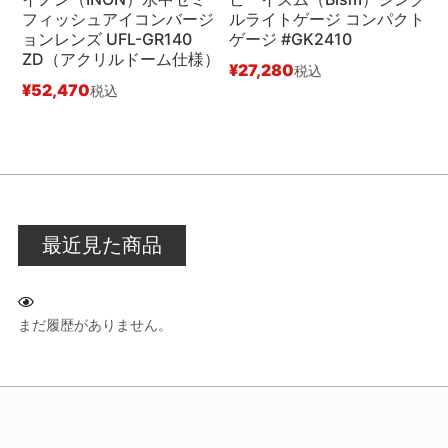
フィッシュアイコンバージ
ルライトゲージ コンパクト
（
ョンレンズ UFL-GR140
ゲージ #GK2410
ボ
ZD（アクリルドーム仕様）
¥
27,280
¥
税込
¥
52,470
税込
最近見た商品
まだ履歴がありません。