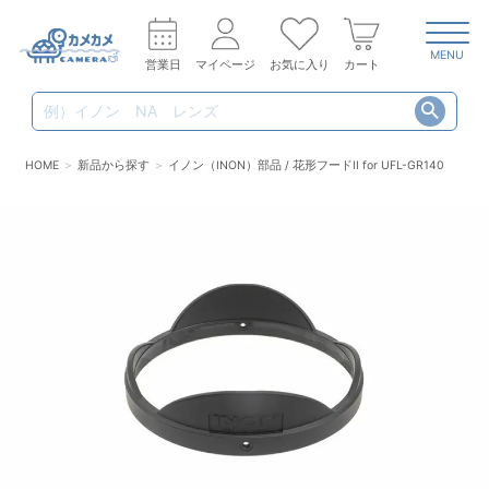
MENU
営業日
マイページ
お気に入り
カート
HOME
新品から探す
イノン（INON）部品 / 花形フードII for UFL-GR140