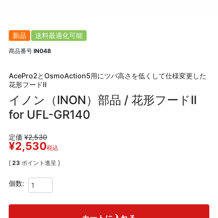
新品
送料最適化可能
商品番号
IN048
AcePro2とOsmoAction5用にツバ高さを低くして仕様変更した
花形フードII
イノン（INON）部品 / 花形フードII
for UFL-GR140
定価
¥
2,530
¥
2,530
税込
[
23
ポイント進呈 ]