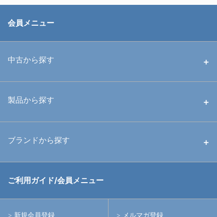
会員メニュー
中古から探す
中古ハウジング
製品から探す
中古ストロボ・ライト
ハウジング
ブランドから探す
中古アームシステム
ストロボ
RGBlue
ご利用ガイド/会員メニュー
中古レンズ・フィルター
ライト
イノン
新規会員登録
メルマガ登録