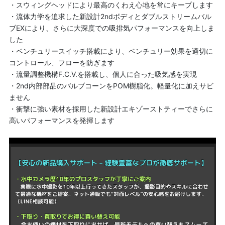
・スウィングヘッドにより最高のくわえ心地を常にキープします
・流体力学を追求した新設計2ndボディとダブルストリームバル
ブEXにより、さらに大深度での吸排気パフォーマンスを向上しま
した
・ベンチュリースイッチ搭載により、ベンチュリー効果を適切に
コントロール、フローを防ぎます
・流量調整機構F.C.V.を搭載し、個人に合った吸気感を実現
・2nd内部部品のバルブコーンをPOM樹脂化。軽量化に加えサビ
ません
・衝撃に強い素材を採用した新設計エキゾーストティーでさらに
高いパフォーマンスを発揮します