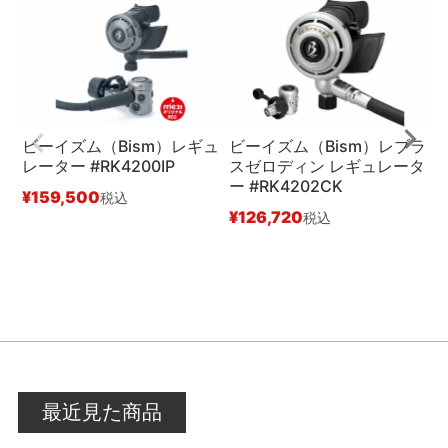
ビーイズム（Bism）レギュ
ビーイズム（Bism）レブラ
レーター #RK4200IP
スゼロディン レギュレータ
ー #RK4202CK
#
¥
159,500
税込
¥
126,720
¥
税込
最近見た商品