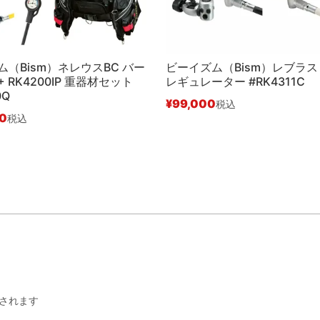
（Bism）ネレウスBC バー
ビーイズム（Bism）レブラス 
+ RK4200IP 重器材セット
レギュレーター #RK4311C
0Q
¥
99,000
税込
00
税込
されます