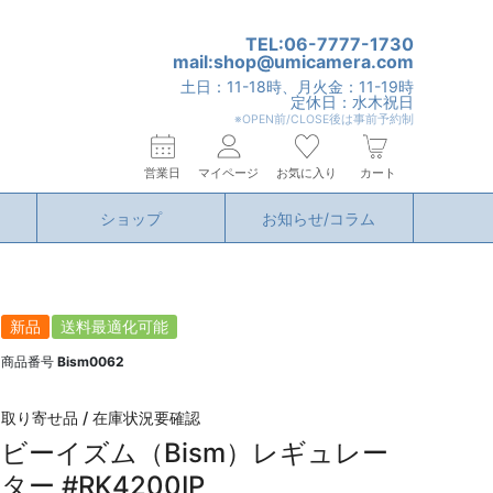
TEL:06-7777-1730
mail:shop@umicamera.com
土日：11-18時、月火金：11-19時
定休日：水木祝日
※OPEN前/CLOSE後は事前予約制
営業日
マイページ
お気に入り
カート
ショップ
お知らせ/コラム
新品
送料最適化可能
商品番号
Bism0062
取り寄せ品 / 在庫状況要確認
ビーイズム（Bism）レギュレー
ター #RK4200IP