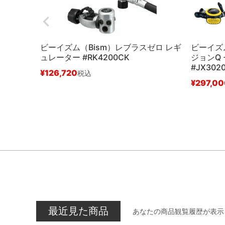
ビーイズム（Bism）レブラスゼロ レギ
ビーイズム
ュレーター #RK4200CK
ジョンQ 
#JX302
¥
126,720
税込
¥
297,0
最近見た商品
あなたの商品観覧履歴が表示