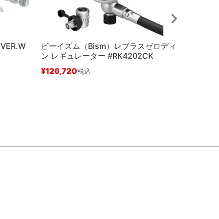
VER.W
ビーイズム（Bism）レブラスゼロディ
ビーイズ
ン レギュレーター #RK4202CK
ス レギュ
¥
126,720
¥
196,0
税込