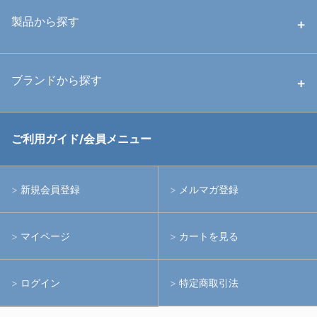
中古ハウジング
製品から探す
中古ストロボ・ライト
ハウジング
ブランドから探す
中古アームシステム
ストロボ
RGBlue
ご利用ガイド/会員メニュー
中古レンズ・フィルター
ライト
イノン
新規会員登録
メルマガ登録
中古ポート・ギア
アームシステム
シーアンドシー
マイページ
カートを見る
中古水中用品
アクションカメラ(GoPro等)
フィッシュアイ
ログイン
特定商取引法
水中用品