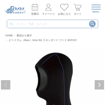
MENU
営業日
マイページ
お気に入り
カート
HOME
新品から探す
ビーイズム（Bism）3mm WJ スタンダード フード #DF001