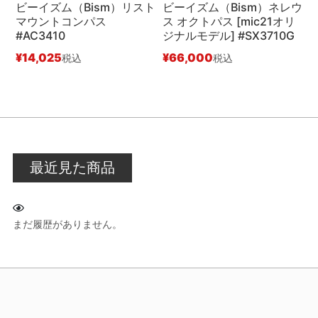
ビーイズム（Bism）リスト
ビーイズム（Bism）ネレウ
マウントコンパス
ス オクトパス [mic21オリ
ス
#AC3410
ジナルモデル] #SX3710G
¥
¥
14,025
¥
66,000
税込
税込
最近見た商品
まだ履歴がありません。