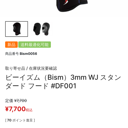
新品
送料最適化可能
商品番号
Bism0056
取り寄せ品 / 在庫状況要確認
ビーイズム（Bism）3mm WJ スタン
ダード フード #DF001
定価
¥
7,700
¥
7,700
税込
[
70
ポイント進呈 ]