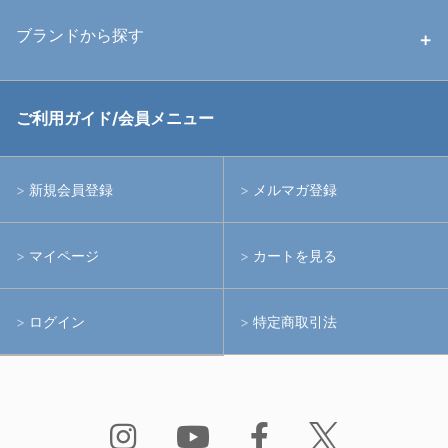
中古ストロボ・ライト
ハウジング
ブランドから探す
中古アームシステム
ストロボ
RGBlue
ご利用ガイド/会員メニュー
中古レンズ・フィルター
ライト
イノン
新規会員登録
メルマガ登録
中古ポート・ギア
アームシステム
シーアンドシー
マイページ
カートを見る
中古水中用品
アクションカメラ(GoPro等)
フィッシュアイ
ログイン
特定商取引法
水中用品
ノーティカム
Bism