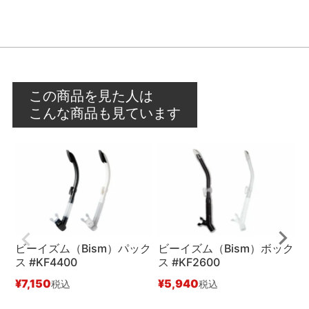
この商品を見た人は
こんな商品も見ています
ビーイズム（Bism）パック
ビーイズム（Bism）ボック
ス #KF4400
ス #KF2600
ェ
¥
7,150
¥
5,940
税込
税込
¥