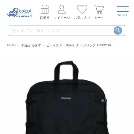
MENU
営業日
マイページ
お気に入り
カート
HOME
新品から探す
ビーイズム（Bism）スーツバッグ #BS3200