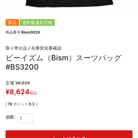
新品
送料最適化可能
商品番号
Bism0020
取り寄せ品 / 在庫状況要確認
ビーイズム（Bism）スーツバッグ
#BS3200
定価
¥
8,624
¥
8,624
税込
[
78
ポイント進呈 ]