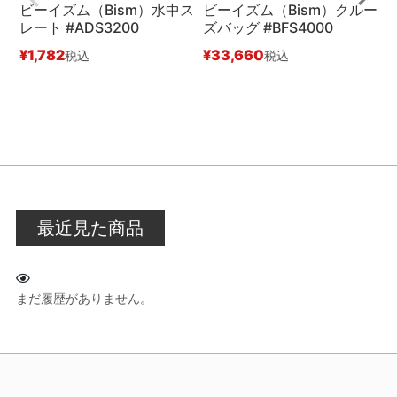
ビーイズム（Bism）水中ス
ビーイズム（Bism）クルー
レート #ADS3200
ズバッグ #BFS4000
#
¥
1,782
¥
33,660
税込
税込
¥
最近見た商品
まだ履歴がありません。