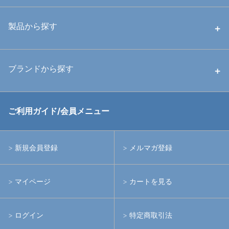
中古ハウジング
製品から探す
中古ストロボ・ライト
ハウジング
ブランドから探す
中古アームシステム
ストロボ
RGBlue
ご利用ガイド/会員メニュー
中古レンズ・フィルター
ライト
イノン
新規会員登録
メルマガ登録
中古ポート・ギア
アームシステム
シーアンドシー
マイページ
カートを見る
中古水中用品
アクションカメラ(GoPro等)
フィッシュアイ
ログイン
特定商取引法