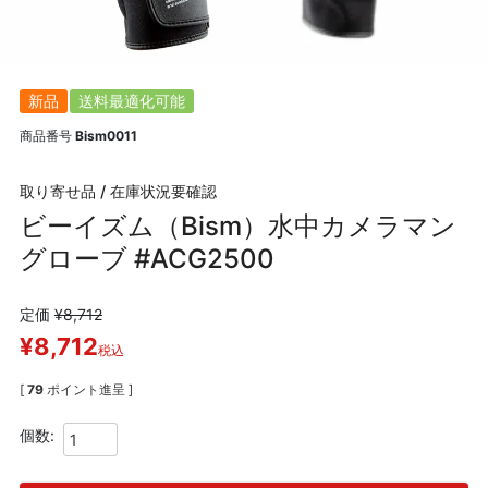
新品
送料最適化可能
商品番号
Bism0011
取り寄せ品 / 在庫状況要確認
ビーイズム（Bism）水中カメラマン
グローブ #ACG2500
定価
¥
8,712
¥
8,712
税込
[
79
ポイント進呈 ]