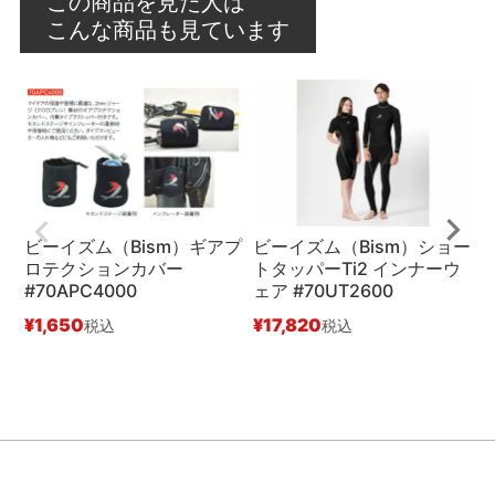
この商品を見た人は
こんな商品も見ています
ビーイズム（Bism）ギアプ
ビーイズム（Bism）ショー
ロテクションカバー
トタッパーTi2 インナーウ
#70APC4000
ェア #70UT2600
#
¥
1,650
¥
17,820
¥
税込
税込