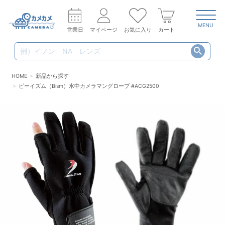
MENU
営業日
マイページ
お気に入り
カート
HOME
新品から探す
ビーイズム（Bism）水中カメラマングローブ #ACG2500