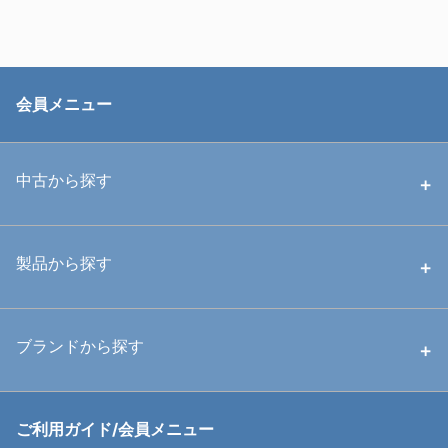
会員メニュー
中古から探す
中古ハウジング
製品から探す
中古ストロボ・ライト
ハウジング
ブランドから探す
中古アームシステム
ストロボ
RGBlue
ご利用ガイド/会員メニュー