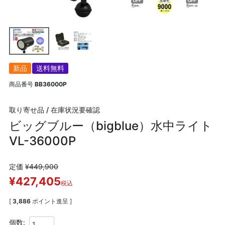
新品
送料無料
商品番号
BB36000P
取り寄せ品 / 在庫状況要確認
ビッグブルー（bigblue）水中ライト
VL-36000P
定価
¥
449,900
¥
427,405
税込
[
3,886
ポイント進呈 ]