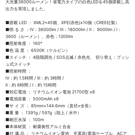
大光量36000ルーメン！省電力タイプの白色LEDを45個搭載し高
出力を実現しました。
■搭載 LED ： XML2×45個、XPE(赤色)x10個（CREE社製）
■明 る さ ：IV：36000lm / III：18000lm / II： 9000lm / I：
3600（ルーメン）、赤色：1200lm
■照射角度 ： 160°
■色 温 度 ： 6500K（ケルビン）
■スイッチ ： 4段階調光 / SOS点滅 / 赤色光、 切り替え：プッシ
ュ式スイッチ
■照射時間 ：
Ⅳ：約 1.5時間 / Ⅲ：約 3時間 /
Ⅱ：約 6時間 / Ⅰ：約 15時間
■対応電池 ： リチウムイオン電池 21700型 x8
■電池容量 ： 5000mAh x8
■サ イ ズ ： 85mm×144.6mm（直径×全長）
■重 量 ： 1391g / 597g（陸上 / 水中）
■耐圧水深 ： 100m
■本体材質 ： 耐腐食性アルミ合金
■付 属 品 ： リチウムイオン電池、充電器(電源ケーブル、ACア