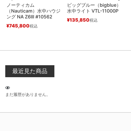
ノーティカム
ビッグブルー（bigblue）
（Nauticam）水中ハウジ
水中ライト VTL-11000P
（
ング NA Z6III #10562
ー
¥
135,850
税込
¥
745,800
¥
税込
最近見た商品
まだ履歴がありません。