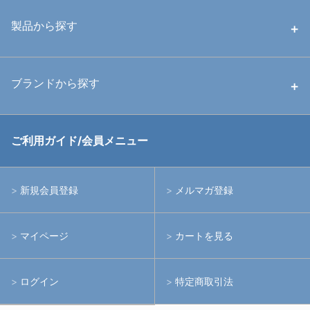
中古ハウジング
製品から探す
中古ストロボ・ライト
ハウジング
ブランドから探す
中古アームシステム
ストロボ
RGBlue
ご利用ガイド/会員メニュー
中古レンズ・フィルター
ライト
イノン
新規会員登録
メルマガ登録
中古ポート・ギア
アームシステム
シーアンドシー
マイページ
カートを見る
中古水中用品
アクションカメラ(GoPro等)
フィッシュアイ
ログイン
特定商取引法
水中用品