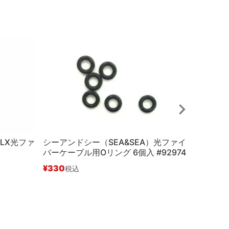
）LX光ファ
シーアンドシー（SEA&SEA）光ファイ
イノン（
バーケーブル用Oリング 6個入 #92974
型光Dケ
¥
330
¥
3,850
税込