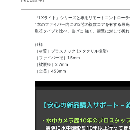
『LXライト』シリーズと専用リモートコントロー
1本のファイバー内に613芯の複数コアを有する最
単芯タイプと比べ、曲げに 強く、衝撃に対して折
仕様
［材質］プラスチック (メタクリル樹脂)
［ファイバー径］1.5mm
［被覆径］2.7mm
［全長］453mm