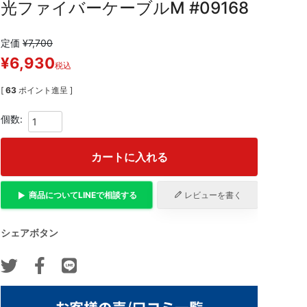
光ファイバーケーブルM #09168
定価
¥
7,700
¥
6,930
税込
[
63
ポイント進呈 ]
カートに入れる
商品について
LINE
で相談する
レビューを書く
シェアボタン