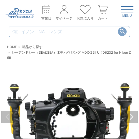
MENU
営業日
マイページ
お気に入り
カート
HOME
新品から探す
シーアンドシー（SEA&SEA）水中ハウジング MDX-Z5II U #06232 for Nikon Z
5II