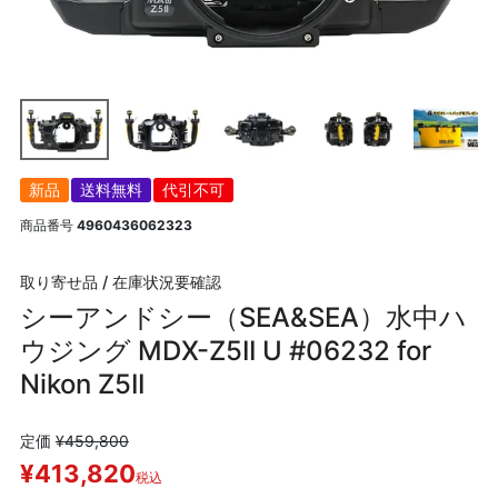
新品
送料無料
代引不可
商品番号
4960436062323
取り寄せ品 / 在庫状況要確認
シーアンドシー（SEA&SEA）水中ハ
ウジング MDX-Z5II U #06232 for
Nikon Z5II
定価
¥
459,800
¥
413,820
税込