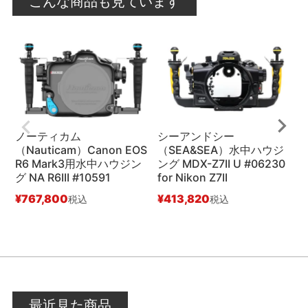
こんな商品も見ています
ノーティカム
シーアンドシー
（Nauticam）Canon EOS
（SEA&SEA）水中ハウジ
R6 Mark3用水中ハウジン
ング MDX-Z7II U #06230
グ NA R6III #10591
for Nikon Z7II
#
¥
767,800
¥
413,820
¥
税込
税込
最近見た商品