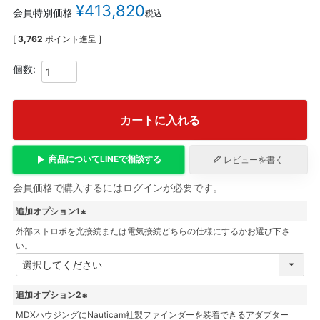
¥
413,820
会員特別価格
税込
[
3,762
ポイント進呈 ]
カートに入れる
商品について
LINE
で相談する
レビューを書く
会員価格で購入するにはログインが必要です。
追加オプション1
外部ストロボを光接続または電気接続どちらの仕様にするかお選び下さ
(
い。
必
須
)
追加オプション2
MDXハウジングにNauticam社製ファインダーを装着できるアダプター
(