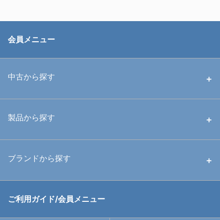
会員メニュー
中古から探す
中古ハウジング
製品から探す
中古ストロボ・ライト
ハウジング
ブランドから探す
中古アームシステム
ストロボ
RGBlue
ご利用ガイド/会員メニュー
中古レンズ・フィルター