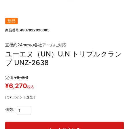
新品
商品番号
4907822026385
直径約24mmの各社アームに対応
ユーエヌ（UN）U.N トリプルクラン
プ UNZ-2638
定価
¥
6,600
¥
6,270
税込
[
57
ポイント進呈 ]