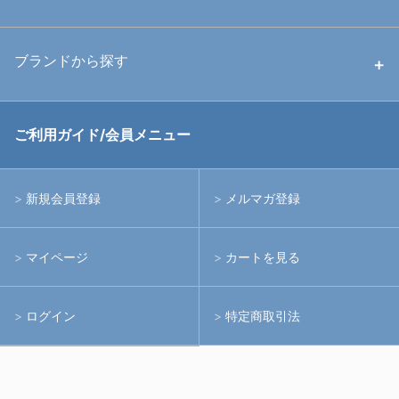
中古ストロボ・ライト
ハウジング
ブランドから探す
中古アームシステム
ストロボ
RGBlue
ご利用ガイド/会員メニュー
中古レンズ・フィルター
ライト
イノン
新規会員登録
メルマガ登録
中古ポート・ギア
アームシステム
シーアンドシー
マイページ
カートを見る
中古水中用品
アクションカメラ(GoPro等)
フィッシュアイ
ログイン
特定商取引法
水中用品
ノーティカム