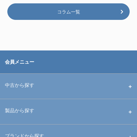
コラム一覧
会員メニュー
中古から探す
中古ハウジング
製品から探す
中古ストロボ・ライト
ハウジング
ブランドから探す