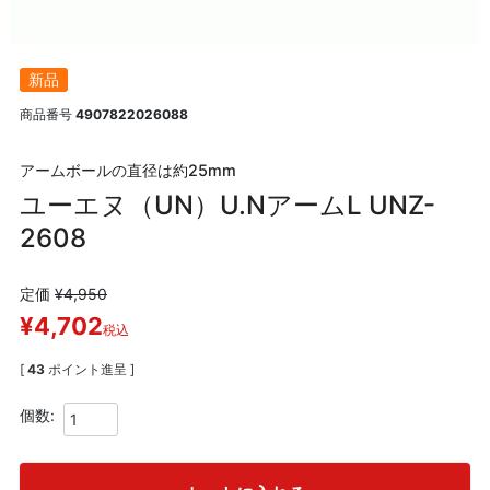
新品
商品番号
4907822026088
アームボールの直径は約25mm
ユーエヌ（UN）U.NアームL UNZ-
2608
定価
¥
4,950
¥
4,702
税込
[
43
ポイント進呈 ]