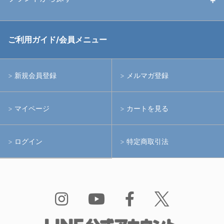
中古アームシステム
ストロボ
RGBlue
ご利用ガイド/会員メニュー
中古レンズ・フィルター
ライト
イノン
新規会員登録
メルマガ登録
中古ポート・ギア
アームシステム
シーアンドシー
マイページ
カートを見る
中古水中用品
アクションカメラ(GoPro等)
フィッシュアイ
ログイン
特定商取引法
水中用品
ノーティカム
Bism