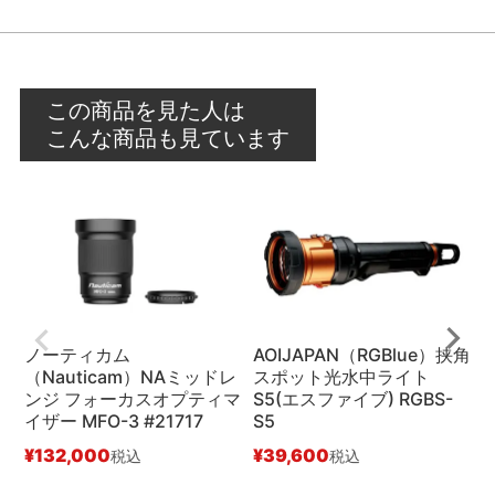
この商品を見た人は
こんな商品も見ています
ノーティカム
AOIJAPAN（RGBlue）挟角
（Nauticam）NAミッドレ
スポット光水中ライト
（
ンジ フォーカスオプティマ
S5(エスファイブ) RGBS-
ク
イザー MFO-3 #21717
S5
¥
¥
132,000
¥
39,600
税込
税込