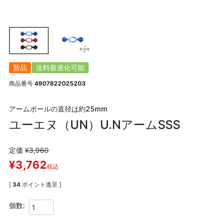
新品
送料最適化可能
商品番号
4907822025203
アームボールの直径は約25mm
ユーエヌ（UN）U.NアームSSS
定価
¥
3,960
¥
3,762
税込
[
34
ポイント進呈 ]