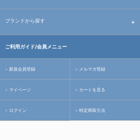
中古ストロボ・ライト
ハウジング
ブランドから探す
中古アームシステム
ストロボ
RGBlue
ご利用ガイド/会員メニュー
中古レンズ・フィルター
ライト
イノン
新規会員登録
メルマガ登録
中古ポート・ギア
アームシステム
シーアンドシー
マイページ
カートを見る
中古水中用品
アクションカメラ(GoPro等)
フィッシュアイ
ログイン
特定商取引法
水中用品
ノーティカム