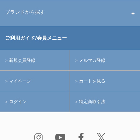
中古ストロボ・ライト
ハウジング
ブランドから探す
中古アームシステム
ストロボ
RGBlue
ご利用ガイド/会員メニュー
中古レンズ・フィルター
ライト
イノン
新規会員登録
メルマガ登録
中古ポート・ギア
アームシステム
シーアンドシー
マイページ
カートを見る
中古水中用品
アクションカメラ(GoPro等)
フィッシュアイ
ログイン
特定商取引法
水中用品
ノーティカム
Bism