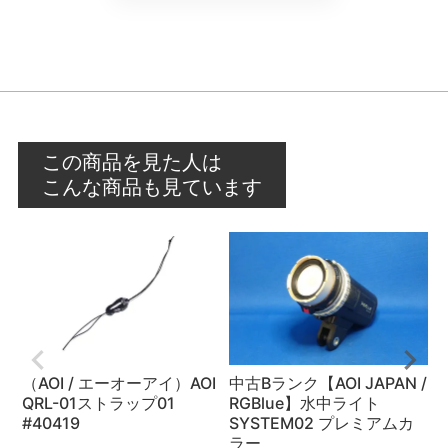
この商品を見た人は
こんな商品も見ています
（AOI / エーオーアイ）AOI
中古Bランク【AOI JAPAN /
QRL-01ストラップ01
RGBlue】水中ライト
中
#40419
SYSTEM02 プレミアムカ
O
ラー