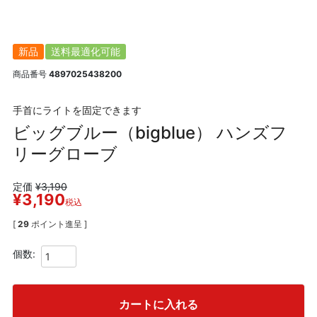
新品
送料最適化可能
商品番号
4897025438200
手首にライトを固定できます
ビッグブルー（bigblue） ハンズフ
リーグローブ
定価
¥
3,190
¥
3,190
税込
[
29
ポイント進呈 ]
カートに入れる