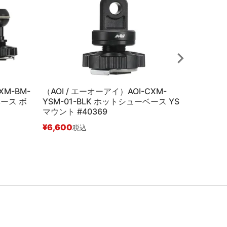
XM-BM-
（AOI / エーオーアイ）AOI-CXM-
（AOI /
ベース ボ
YSM-01-BLK ホットシューベース YS
AD3 
マウント #40369
プター #
¥
6,600
¥
11,880
税込