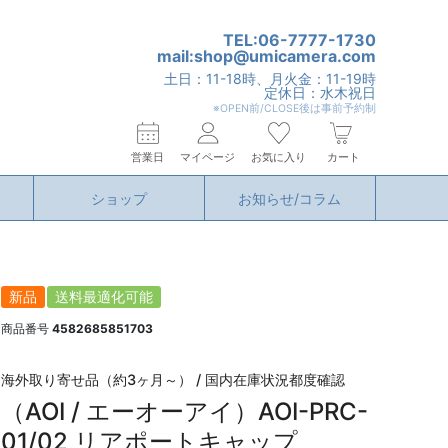
TEL:06-7777-1730
mail:shop@umicamera.com
土日：11-18時、月火金：11-19時
定休日：水木祝日
※OPEN前/CLOSE後は事前予約制
営業日
マイページ
お気に入り
カート
ショップ
お知らせ/コラム
新品
送料最適化可能
商品番号
4582685851703
海外取り寄せ品（約3ヶ月～） / 国内在庫状況都度確認
（AOI / エーオーアイ）AOI-PRC-
01/02 リアポートキャップ