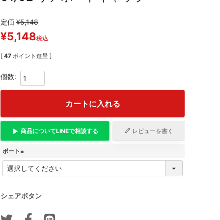
定価
¥
5,148
¥
5,148
税込
[
47
ポイント進呈 ]
カートに入れる
商品について
LINE
で相談する
レビューを書く
ポート
(
必
須
)
シェアボタン