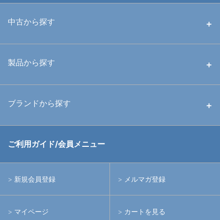
中古から探す
中古ハウジング
製品から探す
中古ストロボ・ライト
ハウジング
ブランドから探す
中古アームシステム
ストロボ
RGBlue
ご利用ガイド/会員メニュー
中古レンズ・フィルター
ライト
イノン
新規会員登録
メルマガ登録
中古ポート・ギア
アームシステム
シーアンドシー
マイページ
カートを見る