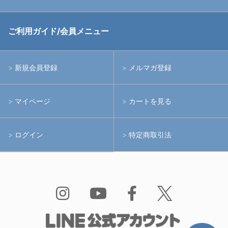
中古アームシステム
ストロボ
RGBlue
ご利用ガイド/会員メニュー
中古レンズ・フィルター
ライト
イノン
新規会員登録
メルマガ登録
中古ポート・ギア
アームシステム
シーアンドシー
マイページ
カートを見る
中古水中用品
アクションカメラ(GoPro等)
フィッシュアイ
ログイン
特定商取引法
水中用品
ノーティカム
Bism