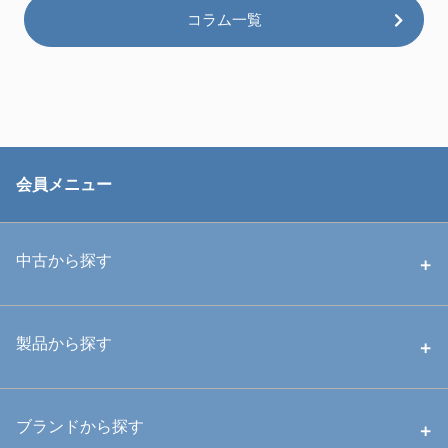
コラム一覧
会員メニュー
中古から探す
中古ハウジング
製品から探す
中古ストロボ・ライト
ハウジング
ブランドから探す