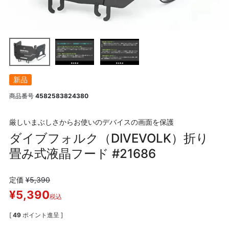
新品
商品番号
4582583824380
厳しいまぶしさからお使いのデバイスの画面を保護
ダイブフォルク（DIVEVOLK）折り
畳み式液晶フード #21686
定価
¥
5,390
¥
5,390
税込
[
49
ポイント進呈 ]