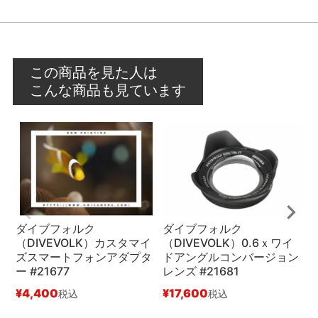
この商品を見た人は
こんな商品も見ています
ダイブフォルク
ダイブフォルク
（DIVEVOLK）カスタマイ
（DIVEVOLK）0.6ｘワイ
ズスマートフォンアダプタ
ドアングルコンバージョン
ク
ー #21677
レンズ #21681
¥
¥
4,400
¥
17,600
税込
税込