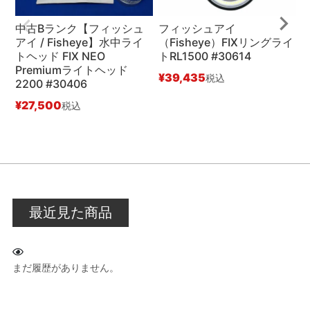
中古Bランク【フィッシュ
フィッシュアイ
アイ / Fisheye】水中ライ
（Fisheye）FIXリングライ
（
トヘッド FIX NEO
トRL1500 #30614
ア
Premiumライトヘッド
¥
39,435
¥
税込
2200 #30406
¥
27,500
税込
最近見た商品
まだ履歴がありません。