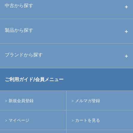
中古から探す
中古ハウジング
製品から探す
中古ストロボ・ライト
ハウジング
ブランドから探す
中古アームシステム
ストロボ
RGBlue
ご利用ガイド/会員メニュー
中古レンズ・フィルター
ライト
イノン
新規会員登録
メルマガ登録
中古ポート・ギア
アームシステム
シーアンドシー
マイページ
カートを見る
中古水中用品
アクションカメラ(GoPro等)