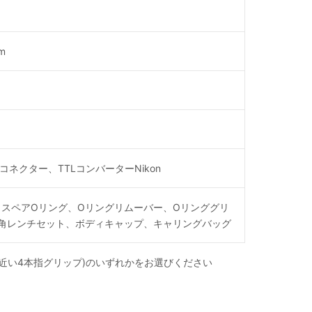
m
ネクター、TTLコンバーターNikon
、スペアOリング、Oリングリムーバー、Oリンググリ
、六角レンチセット、ボディキャップ、キャリングバッグ
離が近い4本指グリップ)のいずれかをお選びください