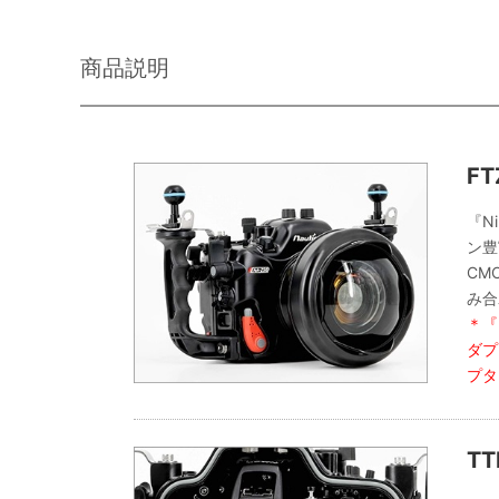
商品説明
F
『N
ン豊
CM
み合
＊『
ダプ
プタ
T