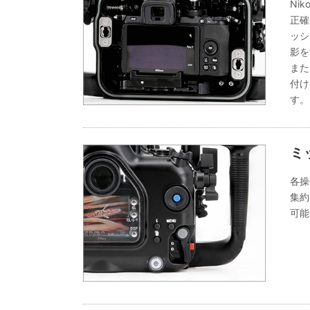
Ni
正確
ッシ
影を
また
付け
す。
ミ
各操
集約
可能