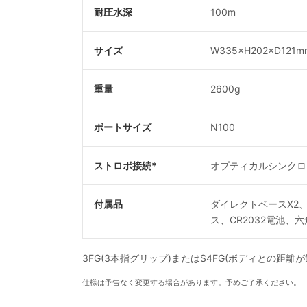
耐圧水深
100m
サイズ
W335×H202×D121m
重量
2600g
ポートサイズ
N100
ストロボ接続*
オプティカルシンクロコ
付属品
ダイレクトベースX2
ス、CR2032電池
3FG(3本指グリップ)またはS4FG(ボディとの距
仕様は予告なく変更する場合があります。予めご了承ください。