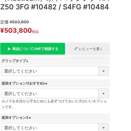
Z50 3FG #10482 / S4FG #10484
定価
¥
503,800
¥
503,800
税込
商品について
LINE
で相談する
レビューを書く
グリップタイプ
(
必
須
追加オプション1(おすすめ)
)
(
必
カメラを水没から守るためにも必ずつけておいた方がいいオプショ
須
ンです。
)
追加オプション2
(