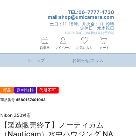
TEL:06-7777-1730
mail:shop@umicamera.com
土日：11-18時、月火金：11-19時
定休日：水木祝日
※OPEN前/CLOSE後は事前予約制
営業日
マイページ
お気に入り
カート
ショップ
お知らせ/コラム
新品
送料無料
代引不可
商品番号
4580157401043
Nikon Z50対応
【製造販売終了】ノーティカム
（Nauticam）水中ハウジング NA