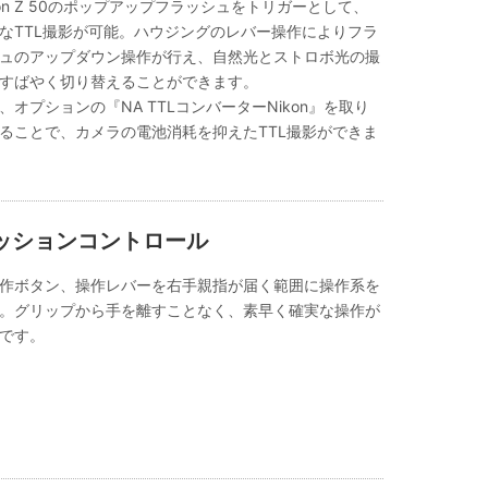
kon Z 50のポップアップフラッシュをトリガーとして、
なTTL撮影が可能。ハウジングのレバー操作によりフラ
ュのアップダウン操作が行え、自然光とストロボ光の撮
すばやく切り替えることができます。
、オプションの
『NA TTLコンバーターNikon』
を取り
ることで、カメラの電池消耗を抑えたTTL撮影ができま
ッションコントロール
作ボタン、操作レバーを右手親指が届く範囲に操作系を
。グリップから手を離すことなく、素早く確実な操作が
です。