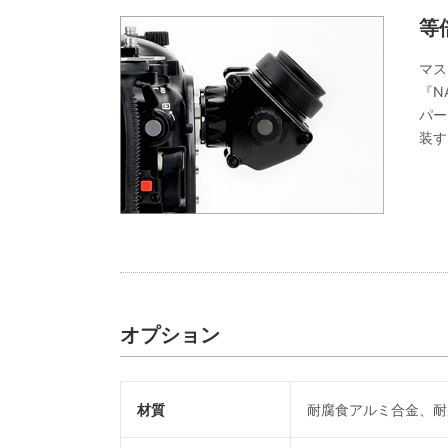
等
マス
『N
パー
装す
オプション
材質
耐腐食アルミ合金、耐