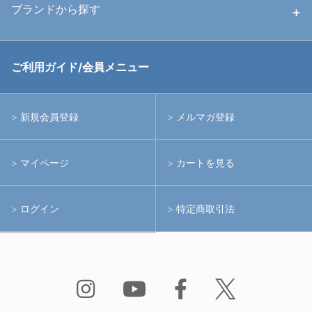
ハウジング
ブランドから探す
中古アームシステム
ストロボ
RGBlue
ご利用ガイド/会員メニュー
中古レンズ・フィルター
ライト
イノン
新規会員登録
メルマガ登録
中古ポート・ギア
アームシステム
シーアンドシー
マイページ
カートを見る
中古水中用品
アクションカメラ(GoPro等)
フィッシュアイ
ログイン
特定商取引法
水中用品
ノーティカム
Bism