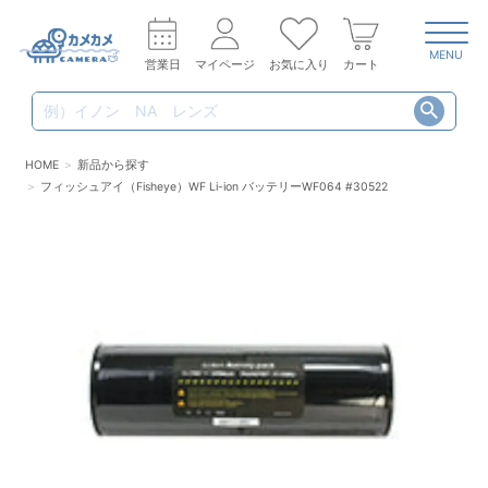
MENU
営業日
マイページ
お気に入り
カート
HOME
新品から探す
フィッシュアイ（Fisheye）WF Li-ion バッテリーWF064 #30522