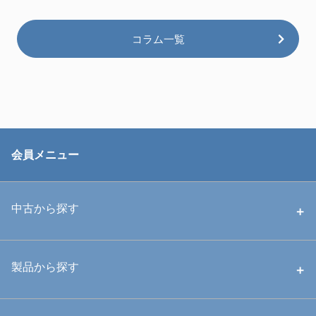
コラム一覧
会員メニュー
中古から探す
中古ハウジング
製品から探す
中古ストロボ・ライト