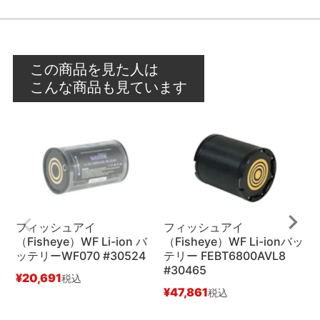
この商品を見た人は
こんな商品も見ています
フィッシュアイ
フィッシュアイ
（Fisheye）WF Li-ion バ
（Fisheye）WF Li-ionバッ
（
ッテリーWF070 #30524
テリー FEBT6800AVL8
テ
#30465
#
¥
20,691
税込
¥
47,861
¥
税込