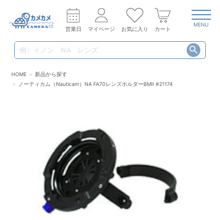
MENU
営業日
マイページ
お気に入り
カート
HOME
新品から探す
ノーティカム（Nauticam）NA FA70レンズホルダーBMII #21174