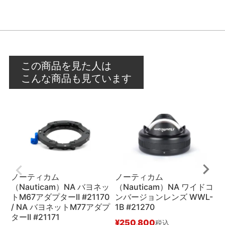
この商品を見た人は
こんな商品も見ています
ノーティカム
ノーティカム
（Nauticam）NA バヨネッ
（Nauticam）NA ワイドコ
（
トM67アダプターII #21170
ンバージョンレンズ WWL-
/ NA バヨネットM77アダプ
1B #21270
ン
ターII #21171
¥
250,800
¥
税込