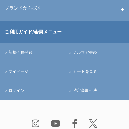
中古ストロボ・ライト
ハウジング
ブランドから探す
中古アームシステム
ストロボ
RGBlue
ご利用ガイド/会員メニュー
中古レンズ・フィルター
ライト
イノン
新規会員登録
メルマガ登録
中古ポート・ギア
アームシステム
シーアンドシー
マイページ
カートを見る
中古水中用品
アクションカメラ(GoPro等)
フィッシュアイ
ログイン
特定商取引法
水中用品
ノーティカム
Bism