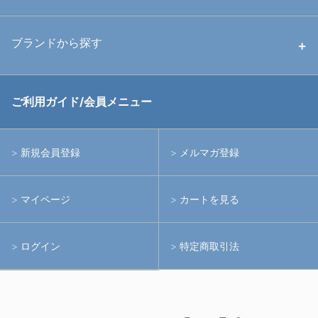
中古ストロボ・ライト
ハウジング
ブランドから探す
中古アームシステム
ストロボ
RGBlue
ご利用ガイド/会員メニュー
中古レンズ・フィルター
ライト
イノン
新規会員登録
メルマガ登録
中古ポート・ギア
アームシステム
シーアンドシー
マイページ
カートを見る
中古水中用品
アクションカメラ(GoPro等)
フィッシュアイ
ログイン
特定商取引法
水中用品
ノーティカム