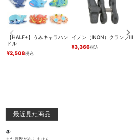
【HALF+】うみキャラハン
イノン（INON）クランプⅢ
ドル
¥
3,366
税込
¥
2,508
¥
税込
最近見た商品
まだ履歴がありません。