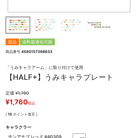
新品
送料最適化可能
商品番号
4580157398633
「うみキャラアーム」に取り付けて使用
【HALF+】うみキャラプレート
定価
¥
1,760
¥
1,760
税込
[
16
ポイント進呈 ]
キャラクラー
チンアナゴ レッド #40309