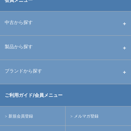
会員メニュー
中古から探す
中古ハウジング
製品から探す
中古ストロボ・ライト
ハウジング
ブランドから探す
中古アームシステム
ストロボ
RGBlue
ご利用ガイド/会員メニュー
中古レンズ・フィルター
ライト
イノン
新規会員登録
メルマガ登録
中古ポート・ギア
アームシステム