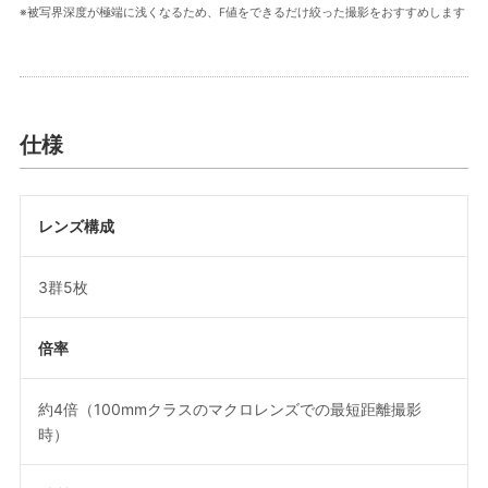
※被写界深度が極端に浅くなるため、F値をできるだけ絞った撮影をおすすめします
仕様
レンズ構成
3群5枚
倍率
約4倍（100mmクラスのマクロレンズでの最短距離撮影
時）