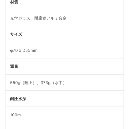
材質
光学ガラス、耐腐食アルミ合金
サイズ
φ70 x D55mm
重量
550g（陸上）、373g（水中）
耐圧水深
100m