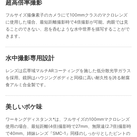
超高倍率撮影
フルサイズ撮像素子のカメラにて100mmクラスのマクロレンズ
に使用した場合、最短距離撮影時で4倍撮影が可能。肉眼では見
ることのできない、息を呑むような水中世界を描写することがで
きます。
水中撮影専用設計
レンズは広帯域マルチARコーティングを施した低分散光学ガラス
を採用。鏡胴はハウジングボディと同様に高い耐久性を誇る耐腐
食アルミ合金製です。
美しいボケ味
ワーキングディスタンス*は、フルサイズの100mmマクロレンズ
使用の場合、最短距離(4倍)撮影時で27mm、無限遠(2.7倍)撮影時
で40mm。姉妹レンズ『SMC-1』同様のしっかりとしたピントの