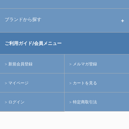
中古ストロボ・ライト
ハウジング
ブランドから探す
中古アームシステム
ストロボ
RGBlue
ご利用ガイド/会員メニュー
中古レンズ・フィルター
ライト
イノン
新規会員登録
メルマガ登録
中古ポート・ギア
アームシステム
シーアンドシー
マイページ
カートを見る
中古水中用品
アクションカメラ(GoPro等)
フィッシュアイ
ログイン
特定商取引法
水中用品
ノーティカム