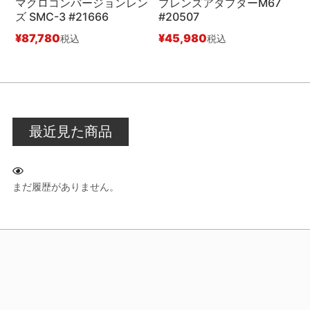
マクロコンバージョンレン
プレンズアダプターM67
ー
ズ SMC-3 #21666
#20507
¥
¥
87,780
¥
45,980
税込
税込
最近見た商品
まだ履歴がありません。