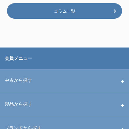
コラム一覧
会員メニュー
中古から探す
中古ハウジング
製品から探す
中古ストロボ・ライト
ハウジング
ブランドから探す