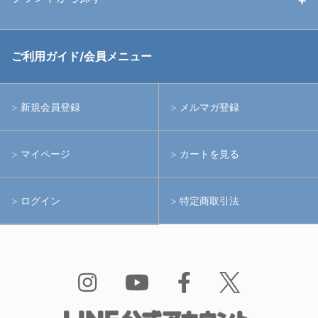
中古アームシステム
ストロボ
RGBlue
ご利用ガイド/会員メニュー
中古レンズ・フィルター
ライト
イノン
新規会員登録
メルマガ登録
中古ポート・ギア
アームシステム
シーアンドシー
マイページ
カートを見る
中古水中用品
アクションカメラ(GoPro等)
フィッシュアイ
ログイン
特定商取引法
水中用品
ノーティカム
Bism