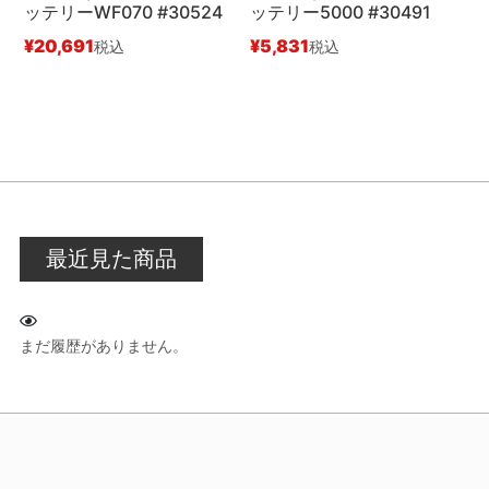
ッテリーWF070 #30524
ッテリー5000 #30491
セ
¥
20,691
¥
5,831
税込
税込
¥
最近見た商品
まだ履歴がありません。