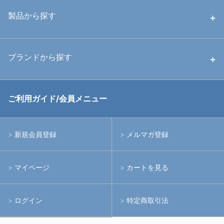
中古ハウジング
製品から探す
中古ストロボ・ライト
ハウジング
ブランドから探す
中古アームシステム
ストロボ
RGBlue
ご利用ガイド/会員メニュー
中古レンズ・フィルター
ライト
イノン
新規会員登録
メルマガ登録
中古ポート・ギア
アームシステム
シーアンドシー
マイページ
カートを見る
中古水中用品
アクションカメラ(GoPro等)
フィッシュアイ
ログイン
特定商取引法
水中用品