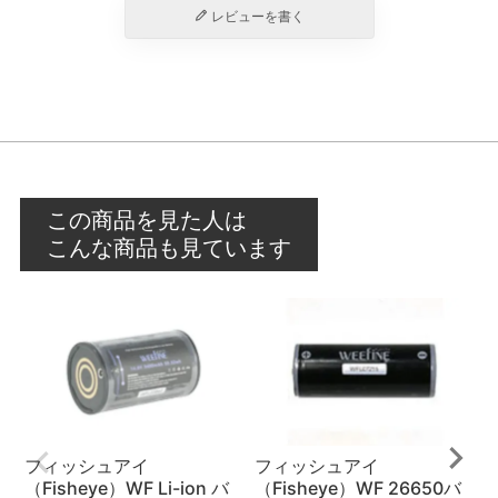
レビューを書く
この商品を見た人は
こんな商品も見ています
フィッシュアイ
フィッシュアイ
（Fisheye）WF Li-ion バ
（Fisheye）WF 26650バ
（