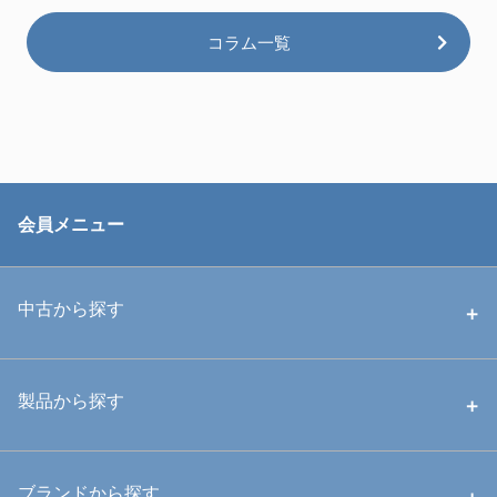
コラム一覧
会員メニュー
中古から探す
中古ハウジング
製品から探す
中古ストロボ・ライト
ハウジング
ブランドから探す