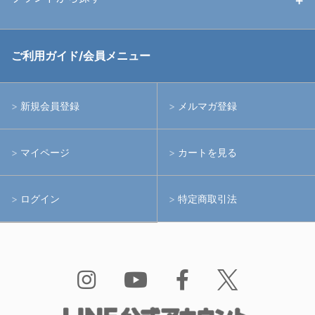
中古アームシステム
ストロボ
RGBlue
ご利用ガイド/会員メニュー
中古レンズ・フィルター
ライト
イノン
新規会員登録
メルマガ登録
中古ポート・ギア
アームシステム
シーアンドシー
マイページ
カートを見る
中古水中用品
アクションカメラ(GoPro等)
フィッシュアイ
ログイン
特定商取引法
水中用品
ノーティカム
Bism