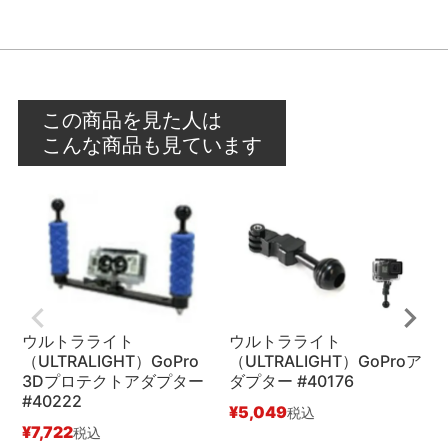
この商品を見た人は
こんな商品も見ています
ウルトラライト
ウルトラライト
（ULTRALIGHT）GoPro
（ULTRALIGHT）GoProア
（
3Dプロテクトアダプター
ダプター #40176
ア
#40222
¥
5,049
¥
税込
¥
7,722
税込