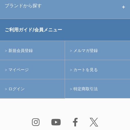
ハウジング
ブランドから探す
中古アームシステム
ストロボ
RGBlue
ご利用ガイド/会員メニュー
中古レンズ・フィルター
ライト
イノン
新規会員登録
メルマガ登録
中古ポート・ギア
アームシステム
シーアンドシー
マイページ
カートを見る
中古水中用品
アクションカメラ(GoPro等)
フィッシュアイ
ログイン
特定商取引法
水中用品
ノーティカム
Bism