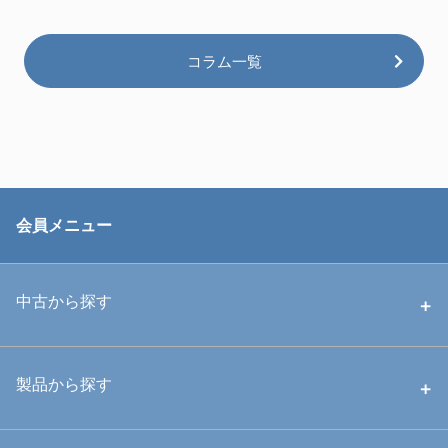
コラム一覧
会員メニュー
中古から探す
中古ハウジング
製品から探す
中古ストロボ・ライト