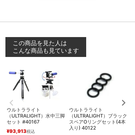
この商品を見た人は
こんな商品も見ています
ウルトラライト
ウルトラライト
（ULTRALIGHT）水中三脚
（ULTRALIGHT）ブラック
（
セット #40167
スペアOリングセット(4本
入り) 40122
#
¥
93,913
税込