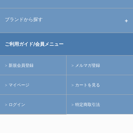
中古ストロボ・ライト
ハウジング
ブランドから探す
中古アームシステム
ストロボ
RGBlue
ご利用ガイド/会員メニュー
中古レンズ・フィルター
ライト
イノン
新規会員登録
メルマガ登録
中古ポート・ギア
アームシステム
シーアンドシー
マイページ
カートを見る
中古水中用品
アクションカメラ(GoPro等)
フィッシュアイ
ログイン
特定商取引法
水中用品
ノーティカム