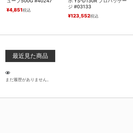
ューブ500G #40247
ボ YS-D130R プロパッケー
ジ #03133
入
¥
4,851
税込
¥
123,552
¥
税込
最近見た商品
まだ履歴がありません。