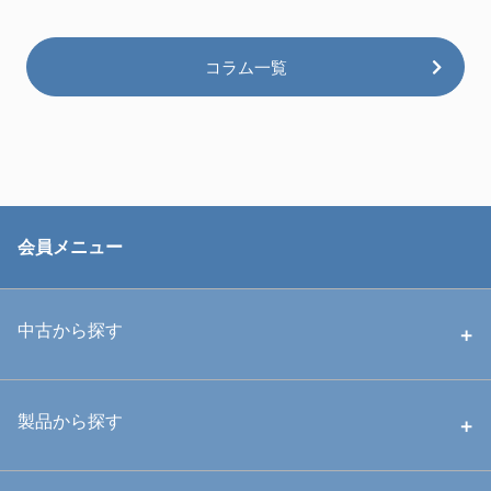
コラム一覧
会員メニュー
中古から探す
中古ハウジング
製品から探す
中古ストロボ・ライト