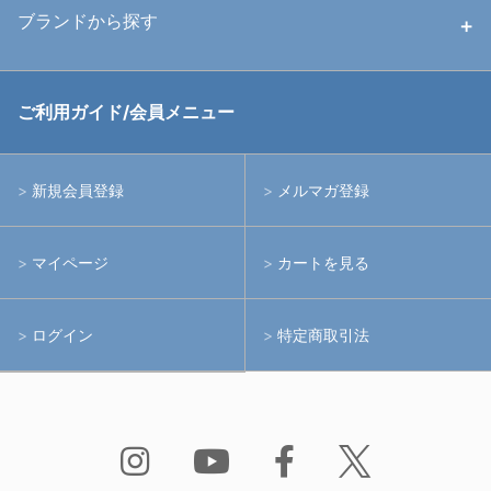
ハウジング
ブランドから探す
中古アームシステム
ストロボ
RGBlue
ご利用ガイド/会員メニュー
中古レンズ・フィルター
ライト
イノン
新規会員登録
メルマガ登録
中古ポート・ギア
アームシステム
シーアンドシー
マイページ
カートを見る
中古水中用品
アクションカメラ(GoPro等)
フィッシュアイ
ログイン
特定商取引法
水中用品
ノーティカム
Bism